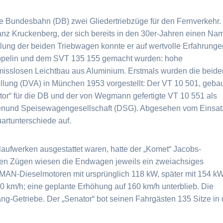
e Bundesbahn (DB) zwei Gliedertriebzüge für den Fernverkehr.
ranz Kruckenberg, der sich bereits in den 30er-Jahren einen Na
lung der beiden Triebwagen konnte er auf wertvolle Erfahrunge
zeppelin und dem SVT 135 155 gemacht wurden: hohe
isslosen Leichtbau aus Aluminium. Erstmals wurden die beide
llung (DVA) in München 1953 vorgestellt: Der VT 10 501, geba
r“ für die DB und der von Wegmann gefertigte VT 10 551 als
genund Speisewagengesellschaft (DSG). Abgesehen vom Einsat
rtunterschiede auf.
aufwerken ausgestattet waren, hatte der „Komet“ Jacobs-
den Zügen wiesen die Endwagen jeweils ein zweiachsiges
n MAN-Dieselmotoren mit ursprünglich 118 kW, später mit 154 k
0 km/h; eine geplante Erhöhung auf 160 km/h unterblieb. Die
ang-Getriebe. Der „Senator“ bot seinen Fahrgästen 135 Sitze in 