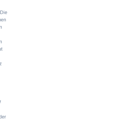
 Die
men
n
n
ut
z
W
der