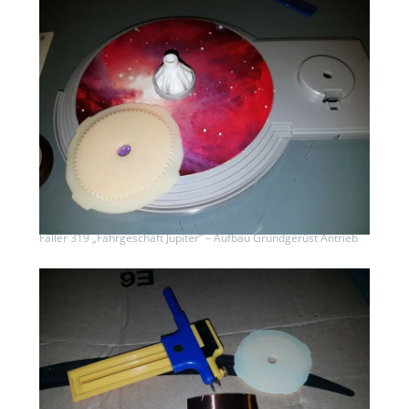
Faller 319 „Fahrgeschäft Jupiter“ – Aufbau Grundgerüst Antrieb