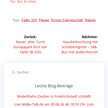
für die Kirmes
Tags:
Faller 319
,
Flieger
,
Kirmes Fahrgeschäft
,
Rakete
Beitragsnavigation
Zurück:
Nächster:
Vorheriger
Nächster
Neuer, alter Turm
Hausbeleuchtung mit
Beitrag:
Beitrag:
Europapark Rust von
Schieberegister – S88-
Faller (B-325)
Bus mal andersherum
Suchen
nach:
Letzte Blog-Beiträge
Modellbahn-Zauber in Friedrichstadt schließt
Live MoBa-Talk.de am 30.06.26 ab 18:30 Uhr zum