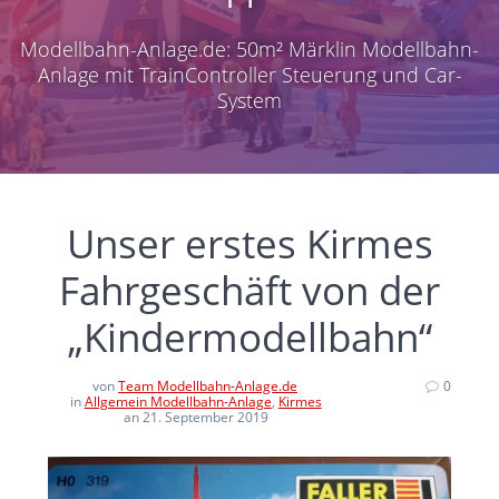
Modellbahn-Anlage.de: 50m² Märklin Modellbahn-
Anlage mit TrainController Steuerung und Car-
System
Unser erstes Kirmes
Fahrgeschäft von der
„Kindermodellbahn“
von
Team Modellbahn-Anlage.de
0
in
Allgemein Modellbahn-Anlage
,
Kirmes
an 21. September 2019