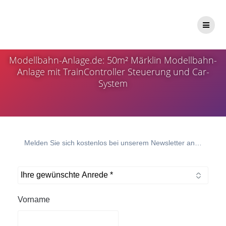
Zum
Inhalt
Newsletter
springen
Modellbahn-Anlage.de: 50m² Märklin Modellbahn-
Anlage mit TrainController Steuerung und Car-
System
Melden Sie sich kostenlos bei unserem Newsletter an…
Vorname